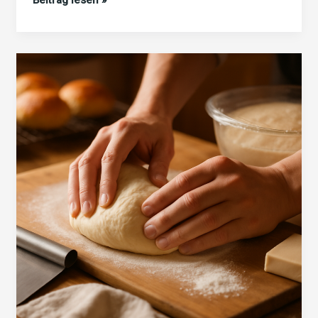
beherrschen:
Tipps
vom
The
Baker
Who
Cooks