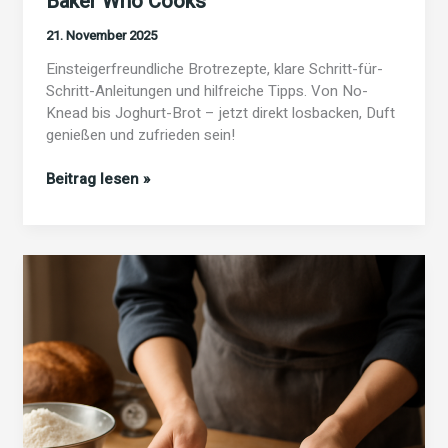
Baker Who Cooks
21. November 2025
Einsteigerfreundliche Brotrezepte, klare Schritt-für-
Schritt-Anleitungen und hilfreiche Tipps. Von No-
Knead bis Joghurt-Brot – jetzt direkt losbacken, Duft
genießen und zufrieden sein!
Brotbackrezepte
Beitrag lesen »
für
Anfänger
von
The
Baker
Who
Cooks