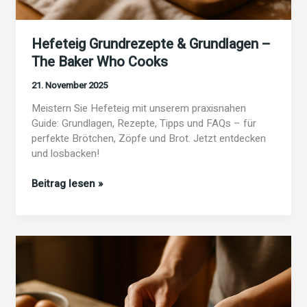
Hefeteig Grundrezepte & Grundlagen –
The Baker Who Cooks
21. November 2025
Meistern Sie Hefeteig mit unserem praxisnahen
Guide: Grundlagen, Rezepte, Tipps und FAQs – für
perfekte Brötchen, Zöpfe und Brot. Jetzt entdecken
und losbacken!
Hefeteig
Beitrag lesen »
Grundrezepte
&
Grundlagen
–
The
Baker
Who
Cooks