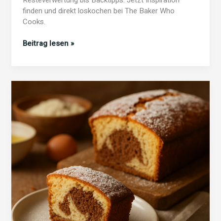
finden und direkt loskochen bei The Baker Who
Cooks.
Kochideen
Beitrag lesen »
von
The
Baker
Who
Cooks:
Rezepte
&
Küchenideen