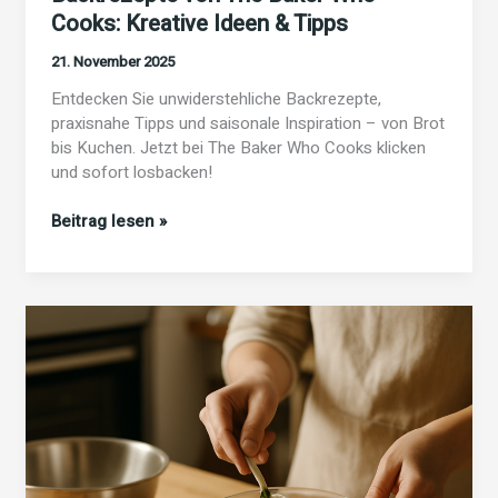
Cooks: Kreative Ideen & Tipps
21. November 2025
Entdecken Sie unwiderstehliche Backrezepte,
praxisnahe Tipps und saisonale Inspiration – von Brot
bis Kuchen. Jetzt bei The Baker Who Cooks klicken
und sofort losbacken!
Backrezepte
Beitrag lesen »
von
The
Baker
Who
Cooks:
Kreative
Ideen
&
Tipps