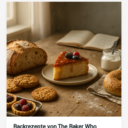
Kuchenrezepte
Klassiker
Genuss
erleben
Backrezepte von The Baker Who